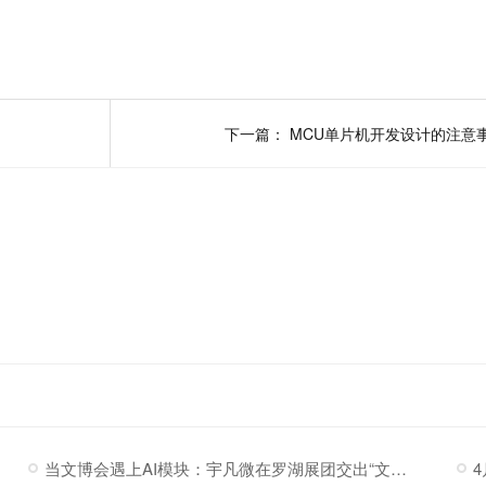
下一篇：
MCU单片机开发设计的注意
当文博会遇上AI模块：宇凡微在罗湖展团交出“文化+科技”新答卷