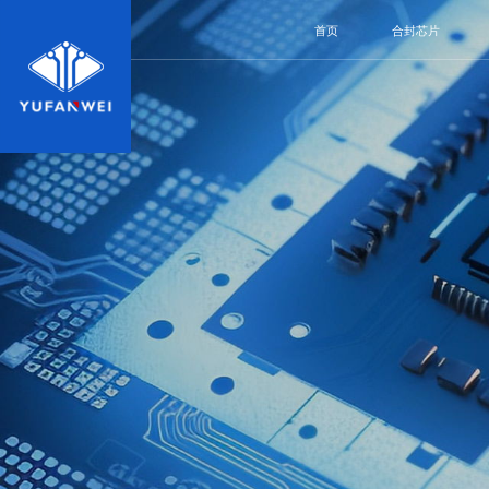
首页
合封芯片