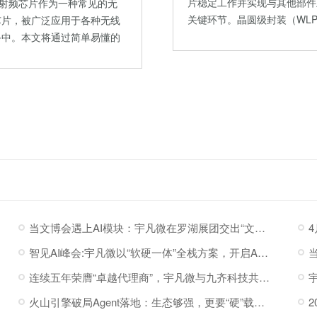
片稳定工作并实现与其他部件
线射频芯片作为一种常见的无
关键环节。晶圆级封装（WL
芯片，被广泛应用于各种无线
片…
备中。本文将通过简单易懂的
当文博会遇上AI模块：宇凡微在罗湖展团交出“文化+科技”新答卷
智见AI峰会:宇凡微以“软硬一体”全栈方案，开启AI硬件落地加速度
连续五年荣膺“卓越代理商”，宇凡微与九齐科技共赴新程
火山引擎破局Agent落地：生态够强，更要“硬”载体托底