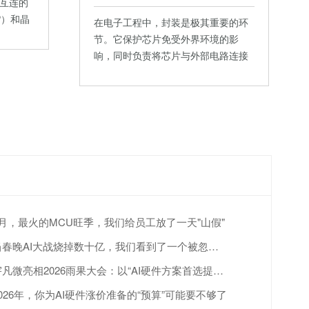
互连的
P）和晶
在电子工程中，封装是极其重要的环
节。它保护芯片免受外界环境的影
响，同时负责将芯片与外部电路连接
起来。…
4月，最火的MCU旺季，我们给员工放了一天"山假"
当春晚AI大战烧掉数十亿，我们看到了一个被忽视的真相
宇凡微亮相2026雨果大会：以“AI硬件方案首选提供商”赋能跨境出海
2026年，你为AI硬件涨价准备的“预算”可能要不够了