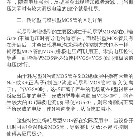
在 ，随着电压强弱，反型层会出现增加或者衰减， (当栅
压为零时有较大漏极电流的)这个就是耗尽。
二、耗尽型与增强型MOS管的区别详解
耗尽型与增强型的主要区别在于耗尽型MOS管在G端(
Gate )不加电压时有导电沟道存在，而增强型MOS管只有
在开启后，才会出现导电沟道;两者的控制方式也不一样，
耗尽型MOS管的VGS (栅极电压)可以用正、零负电压控制
导通，而增强型MOS管必须使得VGS>VGS (th) (栅极阈值
电压)才行。
由于耗尽型N沟道MOS管在SiO2绝缘层中掺有大量的
Na+或K+正离子(制造P沟道耗尽型MOS管时掺入负离
子)， 当VGS=0时，这些正离子产生的电场能在P型衬底中
感应出足够的电子，形成N型导电沟道;当VGS>0时， 将产
生较大的ID (漏极电流);如果使VGS<0 ，则它将削弱正离
子所形成的电场，使N沟道变窄，从而使ID减小。
这些特性使得耗尽型MOS管在实际应用中，当设备开
机时可能会误触发MOS管，导致整机失效;不易被控制，
使得其应用极少。