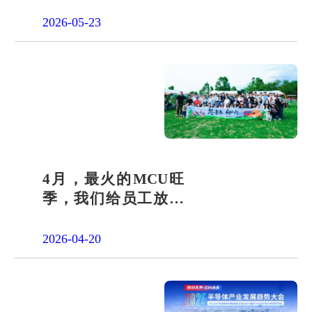
团交出“文化+科技”新
答卷
2026-05-23
4月，最火的MCU旺
季，我们给员工放了
一天"山假"
2026-04-20