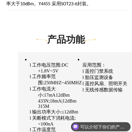
率大于
。
采用
封装。
10dBm
Y4455
SOT23-6
产品功能
l
工作电压范围
:DC
应用范围：
+1.8V~5V
l 遥控门禁系统
l
工作频率范
l 胎压监测设备
围
:250MHZ~450MHZ
l 遥控风扇、照明开关
l
工作电流大
l 无线传感数据传输
小
:17mA12dBm
433N;18mA|12dBm
315M
l
输出功率大小
:≤12dBm
l
关断模式下消耗电流
:
<100nA
可以介绍下你们的产品么？
l
工作温度范