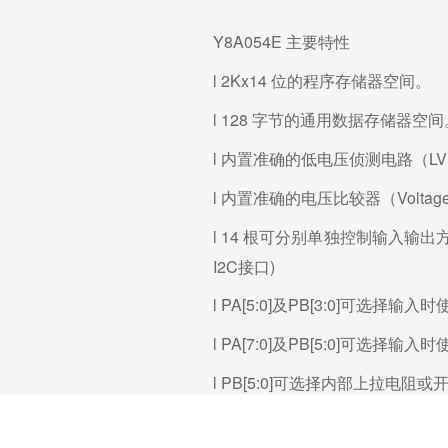
Y8A054E
主要特性
l 2Kx14
位的程序存储器空间。
l 128
字节的通用数据存储器空间
l 内置准确的低电压侦测电路（LV
l 内置准确的电压比较器（Voltage C
l 14 根可分别单独控制输入输出方向
I2C接口)
l PA[5:0]及PB[3:0]
可选择输入时
l PA[7:0]及PB[5:0]
可选择输入时
l PB[5:0]可选择内部上拉电阻或开
l PA[5]可选择当作输入或开漏输出（