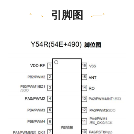
l
10 位的脉冲宽度调变输出
五个
引脚图
Timer1；PWM3/4/5 共享Timer3
l 双时钟机制，系统时钟可以随