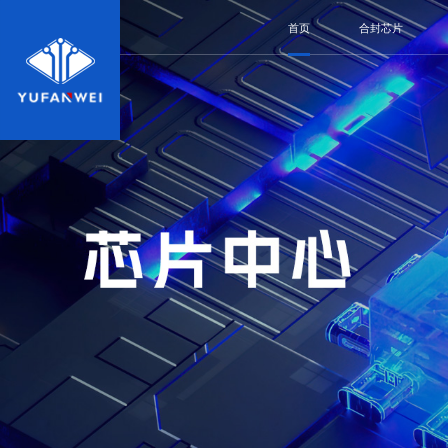
首页
合封芯片