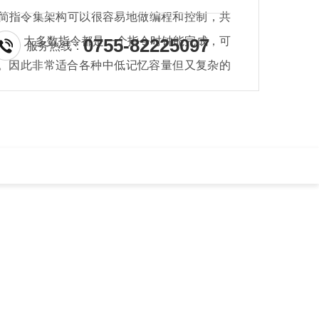
SC 精简指令集架构可以很容易地做编程和控制，共
令时钟，大多数指令都是一个指令时钟能完成，可
0755-82225097
服务热线：
。因此非常适合各种中低记忆容量但又复杂的