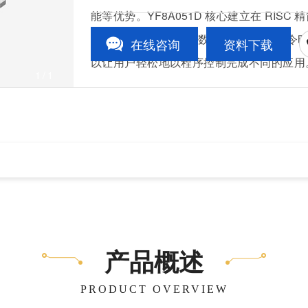
能等优势。YF8A051D 核心建立在 RI
有 55 条指令。除了少数指令需要两个指
在线咨询
资料下载
以让用户轻松地以程序控制完成不同的应用
1
/1
应用。
产品概述
PRODUCT OVERVIEW