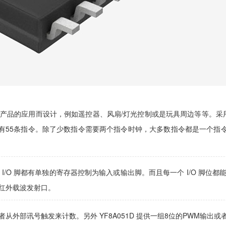
为多 IO 产品的应用而设计，例如遥控器、风扇/灯光控制或是玩具周边等等。采
，共有55条指令。除了少数指令需要两个指令时钟，大多数指令都是一个
 脚，每个 I/O 脚都有单独的寄存器控制为输入或输出脚。而且每一个 I/O 脚
的红外载波发射口。
或者从外部讯号触发来计数。另外 YF8A051D 提供一组8位的PWM输