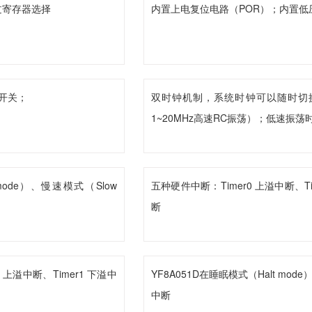
过寄存器选择
内置上电复位电路（POR）；内置低
制开关；
双时钟机制，系统时钟可以随时切换
1~20MHz高速RC振荡）；低速振荡时
de）、慢速模式（Slow
五种硬件中断：Timer0 上溢中断、
断
0 上溢中断、Timer1 下溢中
YF8A051D在睡眠模式（Halt 
中断