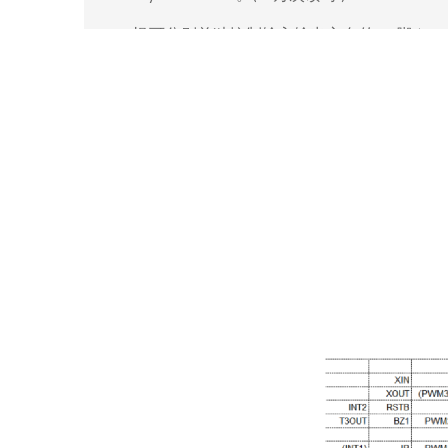
l
根可分别单独控制输入输出方向的
脚
18
I/O
(GPI
。
l
、
及
可选择输入时使用内
PA[5:0]
PB[3:0]
PC[1:0]
l
、
及
可选择输入时使用上
PA[7:0]
PB[7:0]
PC[1:0]
l
、
可选择开漏极输出
PB[7:0]
PC[1:0]
(Open-Drain)
l 所有
脚输出可选择小灌电流
I/O
(Small Sink Curr
或大灌电流
Current)
(Large
，唯
、
不能选择
Sink Current)
PB[7:6]
PC[0]
Small 
。
Ultra Sink Current
l 所有
脚输出可选择小推电流
I/O
(Small Drive Curre
，唯
、
Current)
PB[7:6]
PC[0]
只能选择
。
可另外选择
Normal Drive Current
PA[4]