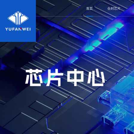
首页
合封芯片