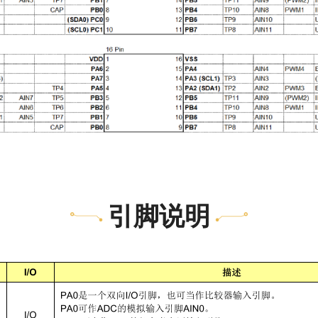
Ø 比较器输出转态中断。
Ø 类比数位转换完成中断。
Ø 串行接口模组
中断。
(SIM)
率预除线路。
Ø 触摸计数器溢位中断。
或连续下数计时。
Ø 触摸比较中断。
Ø
接口模组读或写中断。
UART
Ø
写入完成中断。
EEPROM
极性也可以根据数据作选择。
l
在待机模式
NY8TE64A
(Standby mo
引脚说明
Ø
溢位中断。
Timer0
Ø
借位中断。
Timer1
。
to Digital Converter)
Ø
借位中断。
Timer4
Ø
中断。
WDT