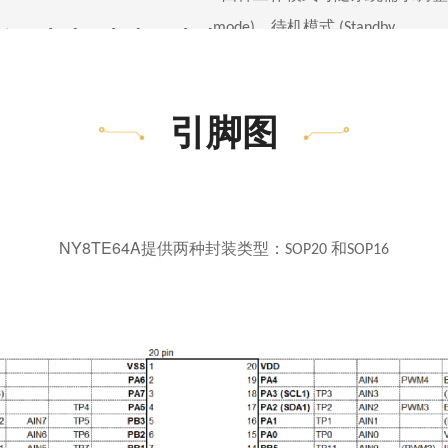
、待机模式
mode)
(Standby
、
、
、
O)
PA[7:0]
PB[7:0]
PC[1:0]
与 睡眠模式
。
mode)
(Halt mode)
建下拉电阻。
NY8TE64A
引脚图
l 十四种硬体中断：
拉电阻。
Ø
溢位中断。
。
Timer0
Ø
借位中断。
或一般灌电流
Timer1
ent)
(Normal Sink
NY8TE64A
提供两种封装类型：
和
SOP20
SOP16
Ø
借位中断。
Timer4
。
可另外选择
Sink Current
PA[4]
Ø
中断。
WDT
Ø
输入状态改变中断。
PA/PB
或一般推电流
nt)
(Nromal Drive
Ø 三组外部中断输入。
Ø 低电压侦测中断。
。
Ultra Drive Current