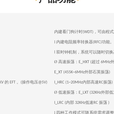
内建看门狗计时
，可由程式
(WDT)
l 内建电阻频率转换器
功能。
(RFC)
l 双时钟机制，系统可以随时切
Ø 高速振荡：
超过
E_HXT (
6MHz
外部石英振荡
E_XT (455K~6MHz
)
的
。
操作电压
内部高速
振荡
KV
EFT
(
@5V)
I_HRC (1~20MHz
RC
)
Ø 低速振荡：
外部低
E_LXT (32KHz
内部
低速
振荡
I_LRC (
32KHz
RC
)
l 四种工作模式可随系统需求调