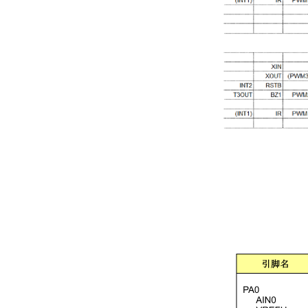
l
层程式堆栈
。
8
(Stack)
l 存取资料有直接或间接定址模式。
l 一组
位上数计时器
包含可程式化的频
8
(Timer0)
l 两组
位下数计时器
可选重复载入
10
(Timer1, 4)
l 四个
位脉冲宽度调变
。
10
(PWM1, 2, 3, 4)
l 一个蜂鸣器输出
。
(BZ1)
l
红外线载波频率可供选择，同时载波之
38/57KHz
l 大电流输出红外线载波发射口。
l 内建准确的低电压侦测电路
。
(LVD)
l 内建十二加二通道
位类比数位转换器
12
(Analog 
l 内建准确的电压比较器
。
(Voltage Comparator)