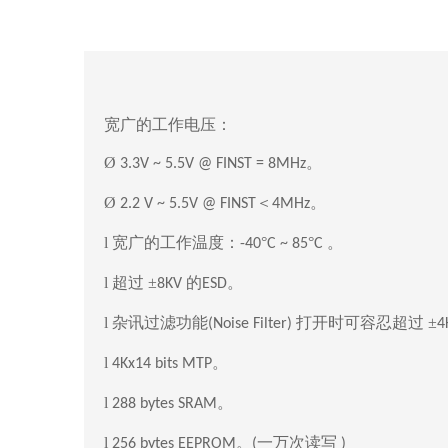
宽广的工作电压：
Ø
。
3.3V ~ 5.5V @ FINST = 8MHz
Ø
＜
。
2.2 V ~ 5.5V @ FINST
4MHz
l 宽广的工作温度：
°
°
。
-40
C ~ 85
C
l 超过 ±
的
。
8KV
ESD
l 杂讯过滤功能
打开时可容忍超过 ±
(Noise Filter)
4
l
。
4Kx14 bits MTP
l
。
288 bytes SRAM
l
。
一万次读写
256 bytes EEPROM
(
)