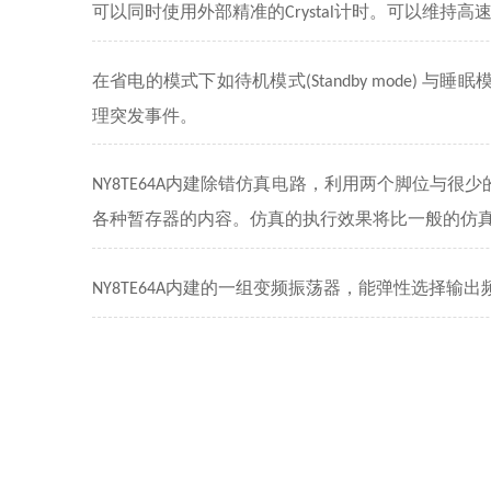
可以同时使用外部精准的
计时。可以维持高
Crystal
在省电的模式下如待机模式
与睡眠
(Standby mode)
理突发事件。
内建除错仿真电路，利用两个脚位与很少
NY8TE64A
各种暂存器的内容。仿真的执行效果将比一般的仿
内建的一组变频振荡器，能弹性选择输出
NY8TE64A