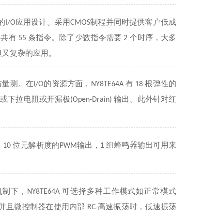
的
应用设计。采用
制程并同时提供客户低成
I/O
CMOS
，共有
条指令。除了少数指令需要
个时序，大多
55
2
但又复杂的应用。
与量测。在
的资源方面，
有
根弹性的
I/O
NY8TE64A
18
拉或下拉电阻或开漏极
输出。此外针对红
(Open-Drain)
组
位元解析度的
输出，
组蜂鸣器输出可用来
10
PWM
1
机制下，
可选择多种工作模式如正常模式
NY8TE64A
并且微控制器在使用内部
高速振荡时，低速振荡
RC