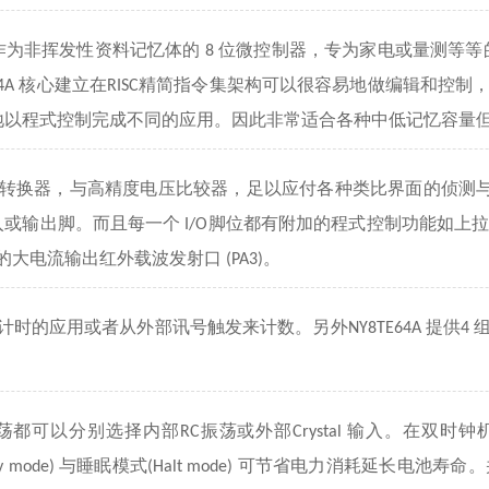
作为非挥发性资料记忆体的
位微控制器，专为家电或量测等等
8
核心建立在
精简指令集架构可以很容易地做编辑和控制
4A
RISC
地以程式控制完成不同的应用。因此非常适合各种中低记忆容量
转换器，与高精度电压比较器，足以应付各种类比界面的侦测
入或输出脚。而且每一个
脚位都有附加的程式控制功能如上
I/O
的大电流输出红外载波发射口
。
(PA3)
计时的应用或者从外部讯号触发来计数。另外
提供
NY8TE64A
4
荡都可以分别选择内部
振荡或外部
输入。在双时钟
RC
Crystal
与睡眠模式
可节省电力消耗延长电池寿命。
by mode)
(Halt mode)