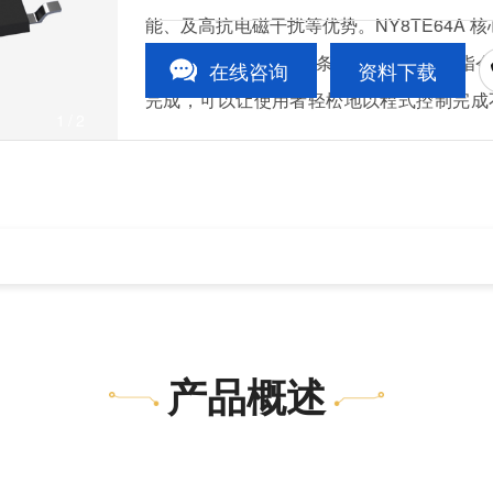
能、及高抗电磁干扰等优势。NY8TE64A 
编辑和控制，共有 55 条指令。除了少数指令
在线咨询
资料下载
完成，可以让使用者轻松地以程式控制完成
1
/2
但又复杂的应用。
产品概述