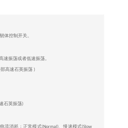
韧体控制开关。
换高速振荡或者低速振荡。
外部高速石英振荡
)
速石英振荡
)
整电流消耗：正常模式
、慢速模式
(Normal)
(Slow