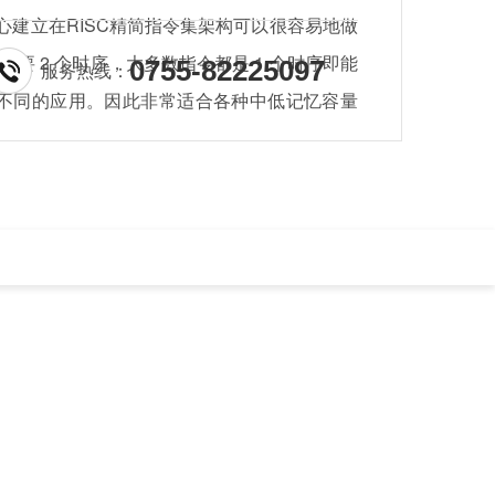
核心建立在RISC精简指令集架构可以很容易地做
需要 2 个时序，大多数指令都是 1 个时序即能
0755-82225097
服务热线：
不同的应用。因此非常适合各种中低记忆容量