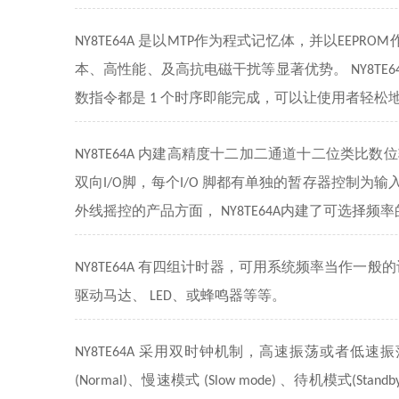
是以
作为程式记忆体，并以
NY8TE64A
MTP
EEPROM
本、高性能、及高抗电磁干扰等显著优势。
NY8TE6
数指令都是
个时序即能完成，可以让使用者轻松
1
内建高精度十二加二通道十二位类比数位
NY8TE64A
双向
脚，每个
脚都有单独的暂存器控制为输
I/O
I/O
外线摇控的产品方面，
内建了可选择频率
NY8TE64A
有四组计时器，可用系统频率当作一般的
NY8TE64A
驱动马达、
、或蜂鸣器等等。
LED
采用双时钟机制，高速振荡或者低速振
NY8TE64A
、慢速模式
、待机模式
(Normal)
(Slow mode)
(Stand