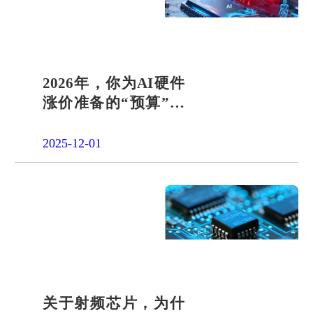
品申请
单片机封
装定制
项目合作
开发
社会责任
2026年，你为AI硬件
涨价准备的“预算”可
招贤纳士
能要不够了
2025-12-01
关于射频芯片，为什