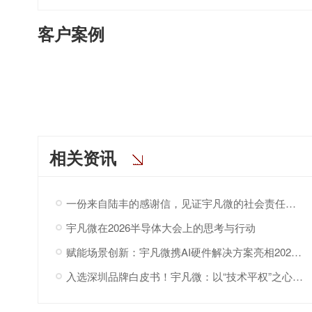
客户案例
相关资讯
一份来自陆丰的感谢信，见证宇凡微的社会责任之路
宇凡微在2026半导体大会上的思考与行动
赋能场景创新：宇凡微携AI硬件解决方案亮相2026“深港同心·罗湖创景”场景创新大会!
入选深圳品牌白皮书！宇凡微：以“技术平权”之心，与深圳共赴AI