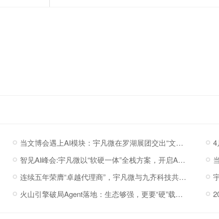
当文博会遇上AI模块：宇凡微在罗湖展团交出“文化+科技”新答卷
智见AI峰会:宇凡微以“软硬一体”全栈方案，开启AI硬件落地加速度
连续五年荣膺“卓越代理商”，宇凡微与九齐科技共赴新程
火山引擎破局Agent落地：生态够强，更要“硬”载体托底