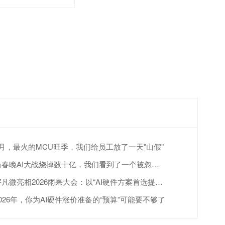
4月，最火的MCU旺季，我们给员工放了一天"山假"
当春晚AI大战烧掉数十亿，我们看到了一个被忽视的真相
宇凡微亮相2026雨果大会：以“AI硬件方案首选提供商”赋能跨境出海
2026年，你为AI硬件涨价准备的“预算”可能要不够了