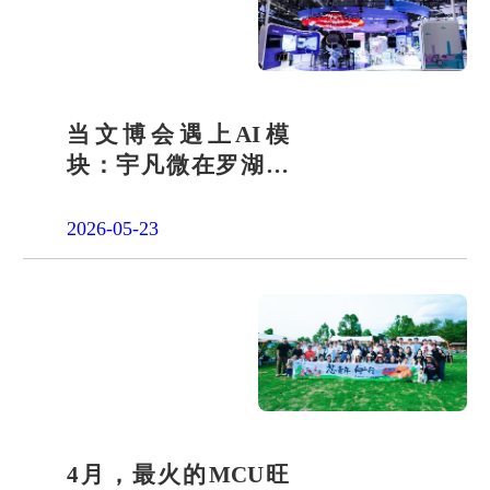
当文博会遇上AI模
块：宇凡微在罗湖展
团交出“文化+科技”新
答卷
2026-05-23
4月，最火的MCU旺