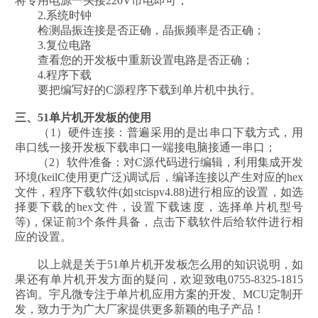
将专用电源一头接220V市电即可；
2.系统时钟
检测晶振连接是否正确，晶振频率是否正确；
3.复位电路
查看您的开发板中重新设置电路是否正确；
4.程序下载
要把编写好的C源程序下载到单片机中执行。
三、51单片机开发板的使用
（1）硬件连接：普遍采用的是出串口下载方式，用
串口线一接开发板下载串口一端接电脑接通一串口；
（2）软件准备：对C源代码进行编辑，利用集成开发
环境(keilC使用更广泛)调试后，编译连接以产生对应的hex
文件，程序下载软件(如stcispv4.88)进行相应的设置，如选
择要下载的hex文件，设置下载速度，选择单片机型号
等)，保证前3个条件具备，点击下载软件后给软件进行相
应的设置。
以上就是关于51单片机开发板怎么用的知识说明，如
果还有单片机开发方面的疑问，欢迎致电0755-8325-1815
咨询。宇凡微专注于单片机应用方案的开发、MCU定制开
发，致力于为广大厂家提供更多新颖的电子产品！