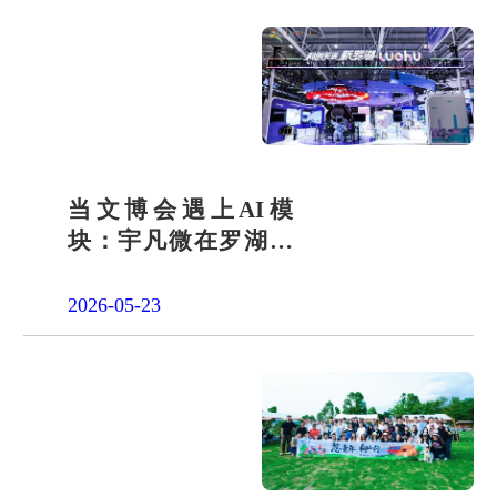
当文博会遇上AI模
块：宇凡微在罗湖展
团交出“文化+科技”新
答卷
2026-05-23