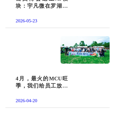
块：宇凡微在罗湖展
团交出“文化+科技”新
答卷
2026-05-23
4月，最火的MCU旺
季，我们给员工放了
一天"山假"
2026-04-20