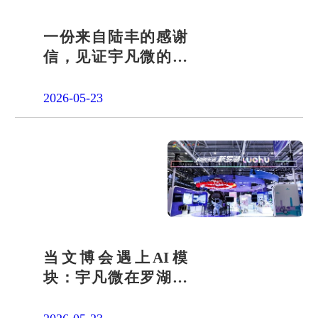
一份来自陆丰的感谢
信，见证宇凡微的社
会责任之路
2026-05-23
当文博会遇上AI模
块：宇凡微在罗湖展
团交出“文化+科技”新
答卷