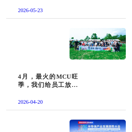
团交出“文化+科技”新
答卷
2026-05-23
4月，最火的MCU旺
季，我们给员工放了
一天"山假"
2026-04-20