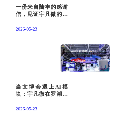
一份来自陆丰的感谢
信，见证宇凡微的社
会责任之路
2026-05-23
当文博会遇上AI模
块：宇凡微在罗湖展
团交出“文化+科技”新
答卷
2026-05-23