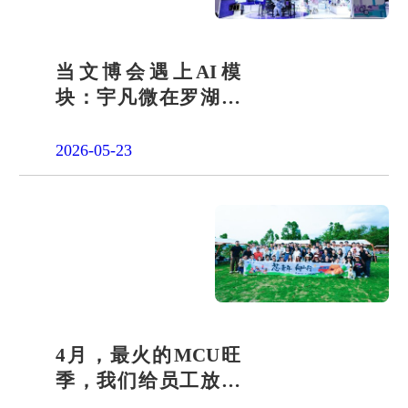
当文博会遇上AI模
块：宇凡微在罗湖展
团交出“文化+科技”新
答卷
2026-05-23
4月，最火的MCU旺
季，我们给员工放了
一天"山假"