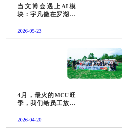
当文博会遇上AI模
块：宇凡微在罗湖展
团交出“文化+科技”新
答卷
2026-05-23
4月，最火的MCU旺
季，我们给员工放了
一天"山假"
2026-04-20