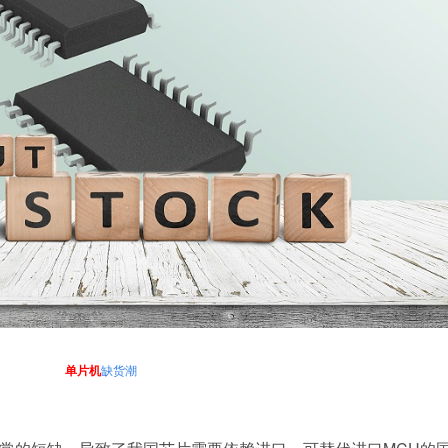
单片机
缺货潮