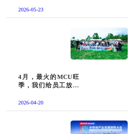
团交出“文化+科技”新
答卷
2026-05-23
4月，最火的MCU旺
季，我们给员工放了
一天"山假"
2026-04-20