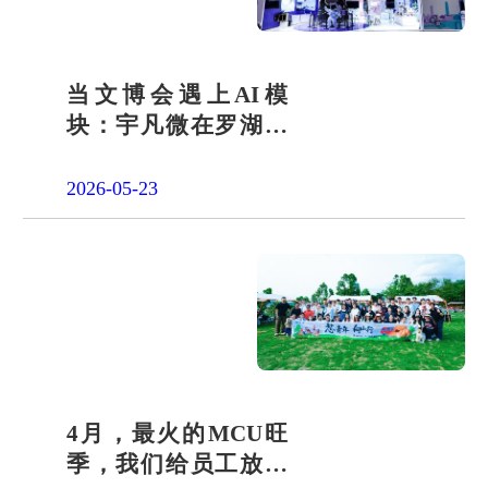
当文博会遇上AI模
块：宇凡微在罗湖展
团交出“文化+科技”新
答卷
2026-05-23
4月，最火的MCU旺
季，我们给员工放了