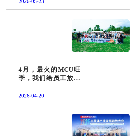
答卷
2026-05-23
4月，最火的MCU旺
季，我们给员工放了
一天"山假"
2026-04-20