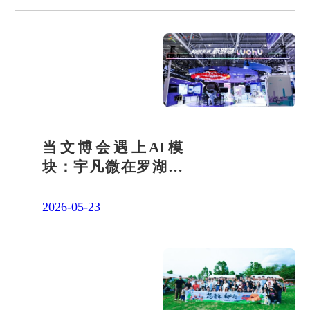
当文博会遇上AI模
块：宇凡微在罗湖展
团交出“文化+科技”新
答卷
2026-05-23