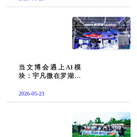
当文博会遇上AI模
块：宇凡微在罗湖展
团交出“文化+科技”新
答卷
2026-05-23