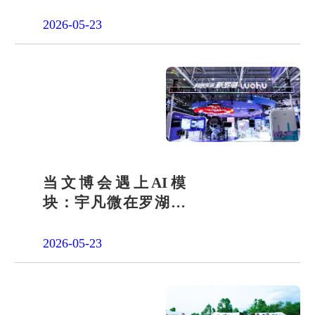
会责任之路
2026-05-23
当文博会遇上AI模
块：宇凡微在罗湖展
团交出“文化+科技”新
答卷
2026-05-23