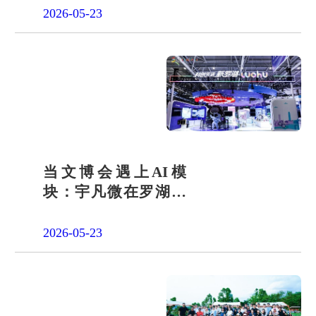
2026-05-23
当文博会遇上AI模
块：宇凡微在罗湖展
团交出“文化+科技”新
答卷
2026-05-23