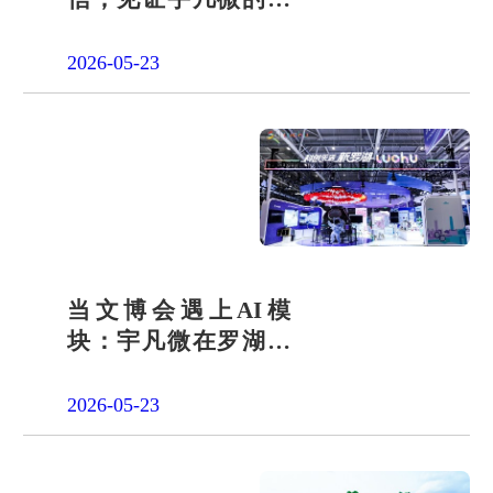
会责任之路
2026-05-23
当文博会遇上AI模
块：宇凡微在罗湖展
团交出“文化+科技”新
答卷
2026-05-23