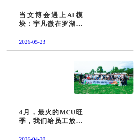
当文博会遇上AI模
块：宇凡微在罗湖展
团交出“文化+科技”新
答卷
2026-05-23
4月，最火的MCU旺
季，我们给员工放了
一天"山假"
2026-04-20