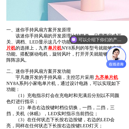
一、迷你手持风扇方案开发原理
该迷你手持风扇的开发原理比较简单，只需要完成开
可以介绍下你们的产品么？
关、调档、LED显示这几个功能的开发就行了，所以在
单
片机
的选择上，九齐
单片机
NY8系列的等型号就能够实现
功能。搭配驱动电机，旋转风叶，打开开关就能够感受到
阵阵凉风。
二、迷你手持风扇方案开发功能
宇凡微开发的手持风扇，主控芯片采用
九齐单片机
NY8A系列小家电单片机，通过设计电路，可以实现如下
功能：
（1）充电指示灯会在充电时和充满后分别以不同颜
色灯进行指示；
（2）单击右边按键时档位切换，一挡，二挡，三
挡，关机（休眠），LED实时指示当前挡位；
（3）在任何状态下长按右边按键，右边的LED会
亮，同样在任何状态下长按右边按键LED灯灭；