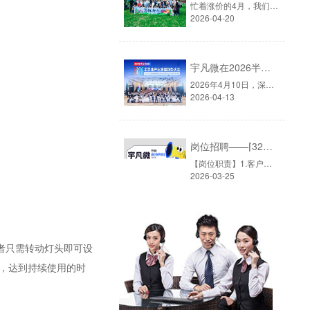
忙着涨价的4月，我们选择去山间4月的深圳，早已入夏。除了炎热的天气外，芯片圈也正在经历一场严重的缺货与涨价浪潮。从去年年底受国际局势影响，原材料持续上涨，单片机价格普遍上涨，供货趋紧。4月，被业内默认为每年单片机最火的销售旺季，谁也不想错过这波行情。而就在这个时候，宇凡微的小伙伴们，选择放下电话......
2026-04-20
宇凡微在2026半导体大会上的思考与行动
2026年4月10日，深圳华侨城洲际大酒店。▲图源：2026半导体产业发展趋势大会由华强电子网主办的「2026半导体产业发展趋势大会」如期而至，主题定为「智创无界·芯向未来」——在AI与半导体深度融合的今天，这八个字既是行业的共识，也是每一家芯片公司的现实命题。▲图源：2026半导体产业发展趋势大会深圳宇凡微电子......
2026-04-13
岗位招聘——⌈32位电子元器件销售员⌉
【岗位职责】1.客户开发与维护：负责开拓消费类电子市场（如小家电、智能家居、美容电子、智能安防灯饰等智能手表、电子玩具等单片机应用方案）的客户资源。通过电话、拜访、展会等方式挖掘潜在方案公司、代工厂及品牌商，建立合作关系。2.需求对接与方案导入：深入了解客户的电子产品研发及BOM（物料清单）需求，针......
2026-03-25
者只需转动灯头即可设
，达到持续使用的时