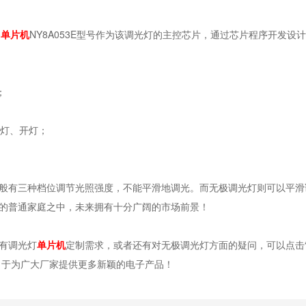
齐
单片机
NY8A053E型号作为该调光灯的主控芯片，通过芯片程序开发设
；
；
开关灯、开灯；
有三种档位调节光照强度，不能平滑地调光。而无极调光灯则可以平滑
的普通家庭之中，未来拥有十分广阔的市场前景！
有调光灯
单片机
定制需求，或者还有对无极调光灯方面的疑问，可以点击“
力于为广大厂家提供更多新颖的电子产品！