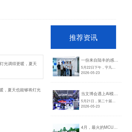
推荐资讯
一份来自陆丰的感谢信，见证宇凡微的社会责任之路
灯光调得更暖，夏天
5月22日下午，宇凡微迎来了一批特殊的客人。他们是深圳派驻陆丰帮扶工作队的代表：深圳市驻陆丰市河东镇帮扶工作队队长廖雁平（罗湖笋岗街道办副主任）、队员王敏（深圳市政协办公厅一级主任科员）、队员陶龙城（罗湖医院集团）。▲左一深圳市政协办公厅一级主任科员王敏、右二深圳罗湖笋岗街道办副主任廖雁平、右一......
2026-05-23
暖，夏天也能够将灯光
当文博会遇上AI模块：宇凡微在罗湖展团交出“文化+科技”新答卷
5月21日，第二十届中国（深圳）国际文化产业博览交易会在深圳国际会展中心拉开帷幕。这场为期五天的文化盛会，汇聚了全国各地的文创力量。而今年一个显著的变化是：科技企业正成为展会上不可忽视的“新角色”。这一点，在罗湖展团体现得尤为充分。▲图源：第二十二届深圳文博会·罗湖展团官方宇凡微受深圳报业集团邀......
2026-05-23
4月，最火的MCU旺季，我们给员工放了一天"山假"