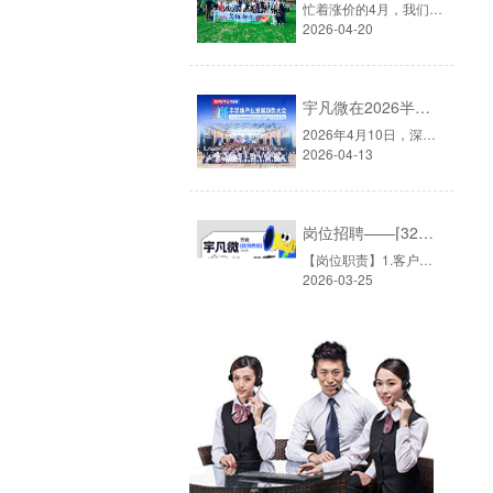
忙着涨价的4月，我们选择去山间4月的深圳，早已入夏。除了炎热的天气外，芯片圈也正在经历一场严重的缺货与涨价浪潮。从去年年底受国际局势影响，原材料持续上涨，单片机价格普遍上涨，供货趋紧。4月，被业内默认为每年单片机最火的销售旺季，谁也不想错过这波行情。而就在这个时候，宇凡微的小伙伴们，选择放下电话......
2026-04-20
宇凡微在2026半导体大会上的思考与行动
2026年4月10日，深圳华侨城洲际大酒店。▲图源：2026半导体产业发展趋势大会由华强电子网主办的「2026半导体产业发展趋势大会」如期而至，主题定为「智创无界·芯向未来」——在AI与半导体深度融合的今天，这八个字既是行业的共识，也是每一家芯片公司的现实命题。▲图源：2026半导体产业发展趋势大会深圳宇凡微电子......
2026-04-13
岗位招聘——⌈32位电子元器件销售员⌉
【岗位职责】1.客户开发与维护：负责开拓消费类电子市场（如小家电、智能家居、美容电子、智能安防灯饰等智能手表、电子玩具等单片机应用方案）的客户资源。通过电话、拜访、展会等方式挖掘潜在方案公司、代工厂及品牌商，建立合作关系。2.需求对接与方案导入：深入了解客户的电子产品研发及BOM（物料清单）需求，针......
2026-03-25