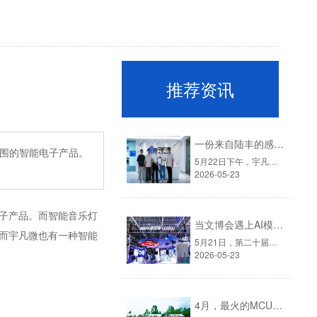
推荐资讯
一份来自陆丰的感谢信，见证宇凡微的社会责任之路
围的智能电子产品。
5月22日下午，宇凡微迎来了一批特殊的客人。他们是深圳派驻陆丰帮扶工作队的代表：深圳市驻陆丰市河东镇帮扶工作队队长廖雁平（罗湖笋岗街道办副主任）、队员王敏（深圳市政协办公厅一级主任科员）、队员陶龙城（罗湖医院集团）。▲左一深圳市政协办公厅一级主任科员王敏、右二深圳罗湖笋岗街道办副主任廖雁平、右一......
2026-05-23
子产品。而智能音乐灯
当文博会遇上AI模块：宇凡微在罗湖展团交出“文化+科技”新答卷
而宇凡微也有一种智能
5月21日，第二十届中国（深圳）国际文化产业博览交易会在深圳国际会展中心拉开帷幕。这场为期五天的文化盛会，汇聚了全国各地的文创力量。而今年一个显著的变化是：科技企业正成为展会上不可忽视的“新角色”。这一点，在罗湖展团体现得尤为充分。▲图源：第二十二届深圳文博会·罗湖展团官方宇凡微受深圳报业集团邀......
2026-05-23
4月，最火的MCU旺季，我们给员工放了一天"山假"