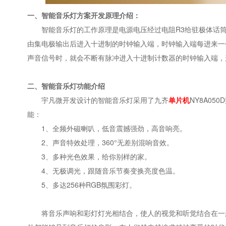
一、智能音乐灯方案开发原理介绍：
智能音乐灯的工作原理是电源电压经过电阻R3给驻极体话筒
由集电极输出后进入十进制的时钟输入端，时钟输入端每进来一
声音信号时，就会不断有脉冲进入十进制计数器的时钟输入端，
二、智能音乐灯功能介绍
宇凡微开发设计的智能音乐灯采用了九齐
单片机
NY8A05
能：
1、全频外磁喇叭，低音震撼强劲，高音响亮。
2、声音特效处理，360°无差别混响音效。
3、多种光色效果，给你别样的家。
4、无极调光，跟随音乐节奏变换亮度色温。
5、多达256种RGB氛围彩灯。
将音乐声响和彩灯灯光相结合，使人的视觉和听觉结合在一起