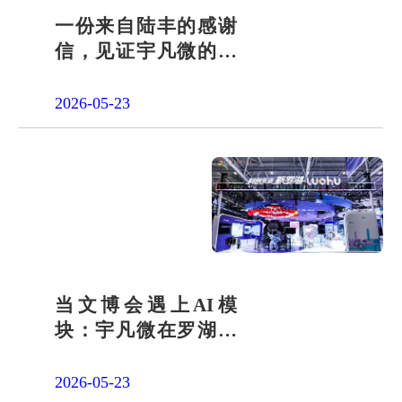
一份来自陆丰的感谢
信，见证宇凡微的社
会责任之路
2026-05-23
当文博会遇上AI模
块：宇凡微在罗湖展
团交出“文化+科技”新
答卷
2026-05-23