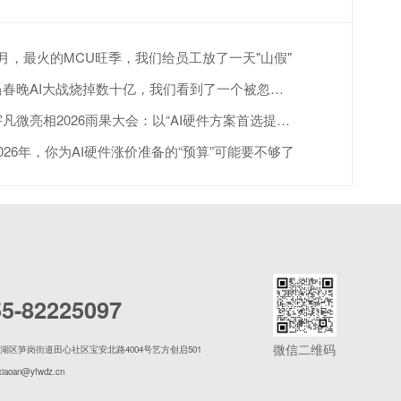
4月，最火的MCU旺季，我们给员工放了一天"山假"
当春晚AI大战烧掉数十亿，我们看到了一个被忽视的真相
宇凡微亮相2026雨果大会：以“AI硬件方案首选提供商”赋能跨境出海
2026年，你为AI硬件涨价准备的“预算”可能要不够了
55-82225097
微信二维码
湖区笋岗街道田心社区宝安北路4004号艺方创启501
xiaoan@yfwdz.cn