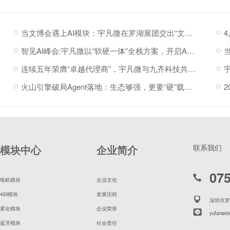
当文博会遇上AI模块：宇凡微在罗湖展团交出“文化+科技”新答卷
智见AI峰会:宇凡微以“软硬一体”全栈方案，开启AI硬件落地加速度
连续五年荣膺“卓越代理商”，宇凡微与九齐科技共赴新程
火山引擎破局Agent落地：生态够强，更要“硬”载体托底
模块中心
企业简介
联系我们
07
电机模块
企业文化
433模块
发展历程
深圳市罗
雾化模块
企业荣誉
yufanwei
蓝牙模块
社会责任