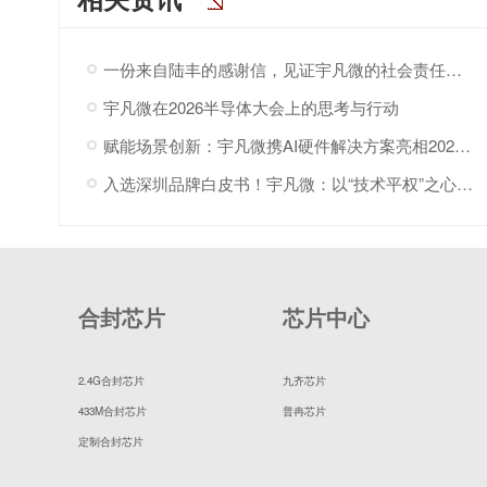
一份来自陆丰的感谢信，见证宇凡微的社会责任之路
宇凡微在2026半导体大会上的思考与行动
赋能场景创新：宇凡微携AI硬件解决方案亮相2026“深港同心·罗湖创景”场景创新大会!
入选深圳品牌白皮书！宇凡微：以“技术平权”之心，与深圳共赴AI
合封芯片
芯片中心
2.4G合封芯片
九齐芯片
433M合封芯片
普冉芯片
定制合封芯片