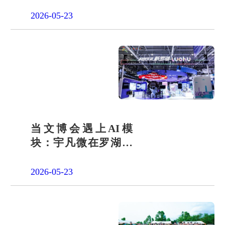
会责任之路
2026-05-23
当文博会遇上AI模
块：宇凡微在罗湖展
团交出“文化+科技”新
答卷
2026-05-23