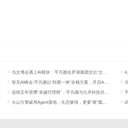
当文博会遇上AI模块：宇凡微在罗湖展团交出“文化+科技”新答卷
智见AI峰会:宇凡微以“软硬一体”全栈方案，开启AI硬件落地加速度
连续五年荣膺“卓越代理商”，宇凡微与九齐科技共赴新程
火山引擎破局Agent落地：生态够强，更要“硬”载体托底