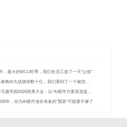
4月，最火的MCU旺季，我们给员工放了一天"山假"
当春晚AI大战烧掉数十亿，我们看到了一个被忽视的真相
宇凡微亮相2026雨果大会：以“AI硬件方案首选提供商”赋能跨境出海
2026年，你为AI硬件涨价准备的“预算”可能要不够了