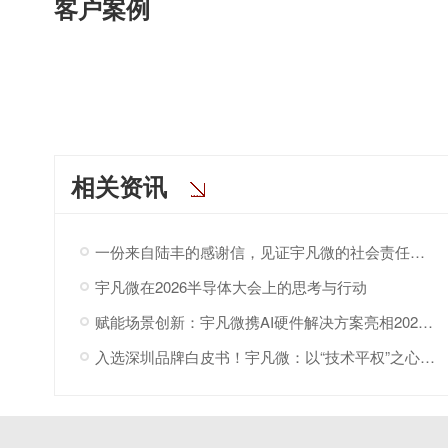
客户案例
相关资讯
一份来自陆丰的感谢信，见证宇凡微的社会责任之路
宇凡微在2026半导体大会上的思考与行动
赋能场景创新：宇凡微携AI硬件解决方案亮相2026“深港同心·罗湖创景”场景创新大会!
入选深圳品牌白皮书！宇凡微：以“技术平权”之心，与深圳共赴AI