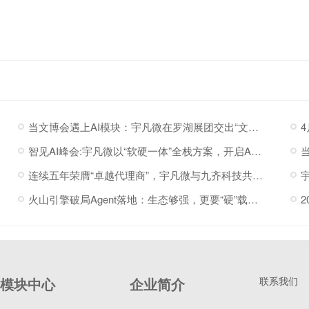
当文博会遇上AI模块：宇凡微在罗湖展团交出“文化+科技”新答卷
智见AI峰会:宇凡微以“软硬一体”全栈方案，开启AI硬件落地加速度
连续五年荣膺“卓越代理商”，宇凡微与九齐科技共赴新程
火山引擎破局Agent落地：生态够强，更要“硬”载体托底
模块中心
企业简介
联系我们