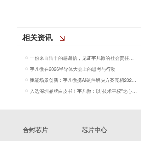
相关资讯
一份来自陆丰的感谢信，见证宇凡微的社会责任之路
宇凡微在2026半导体大会上的思考与行动
赋能场景创新：宇凡微携AI硬件解决方案亮相2026“深港同心·罗湖创景”场景创新大会!
入选深圳品牌白皮书！宇凡微：以“技术平权”之心，与深圳共赴AI
合封芯片
芯片中心