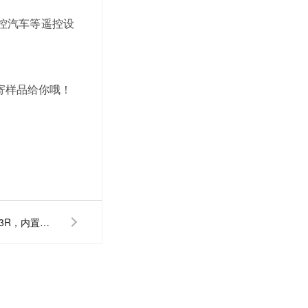
遥控汽车等遥控设
寄样品给你哦！
宇凡微433M合封接收芯片Y53R，内置MCU和433接收芯片