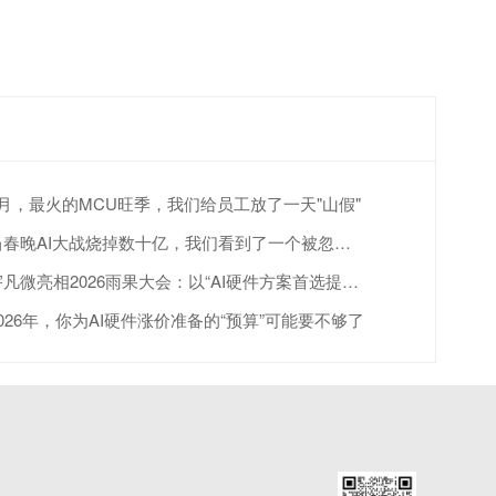
4月，最火的MCU旺季，我们给员工放了一天"山假"
当春晚AI大战烧掉数十亿，我们看到了一个被忽视的真相
宇凡微亮相2026雨果大会：以“AI硬件方案首选提供商”赋能跨境出海
2026年，你为AI硬件涨价准备的“预算”可能要不够了