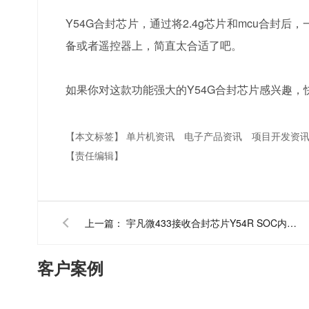
Y54G合封芯片，通过将2.4g芯片和mcu合
备或者遥控器上，简直太合适了吧。
如果你对这款功能强大的Y54G合封芯片感兴趣
【本文标签】
单片机资讯
电子产品资讯
项目开发资
【责任编辑】
上一篇：
宇凡微433接收合封芯片Y54R SOC内置433m芯片和mcu
客户案例