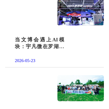
当文博会遇上AI模
块：宇凡微在罗湖展
团交出“文化+科技”新
答卷
2026-05-23