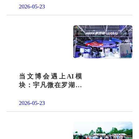
2026-05-23
当文博会遇上AI模
块：宇凡微在罗湖展
团交出“文化+科技”新
答卷
2026-05-23