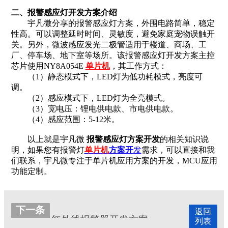
二、报警感应灯开发方案介绍
宇凡微分享的报警感应灯方案，外围电路简单，稳定
性高。可以调整延时时间、灵敏度，避免家庭宠物误触开
关。另外，微波感应发光二极管适用于楼道、商场、工
厂、停车场、地下室等场所。该报警感应灯开发方案主控
芯片使用NY8A054E
单片机
，其工作方式：
（1）静态模式下，LED灯为低功耗模式，亮度可
调。
（2）感应模式下，LED灯为全亮模式。
（3）宽电压：锂电供电款、市电供电款。
（4）感应范围：5-12米。
以上就是宇凡微
报警感应灯方案开发
的相关知识说
明，如果您有报警灯
单片机
方
案开
发
需求，可以直接和我
们联系，宇凡微专注于单片机应用方案的开发，MCU应用
功能定制。
下一条
返回
红外线报警器开发方案
列表