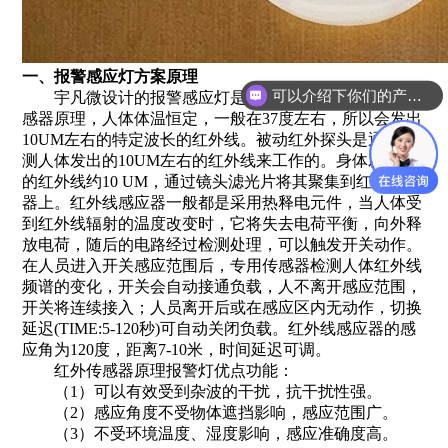
一、报警感应灯方案原理
可以介绍下你们的产品么？
宇凡微设计的报警感应灯是采用了人体热释电红外传
感器原理，人体体温恒定，一般在37度左右，所以会发出
10UM左右的特定波长的红外线。被动红外探头是通过检
测人体发出的10UM左右的红外线来工作的。身体发射出
的红外线约10 UM，通过镜头滤光片将其聚集到红外传感
器上。红外线感应器一般都是采用热释电元件，当人体受
到红外线辐射的温度改变时，它将失去电荷平衡，向外释
放电荷，随后的电路经过检测处理，可以触发开关动作。
在人员进入开关感应范围后，专用传感器检测人体红外线
频谱的变化，开关会自动接通负载，人不离开感应范围，
开关将连续接入；人员离开后或在感应区内无动作，切换
延迟(TIME:5-120秒)可自动关闭负载。红外线感应器的感
应角为120度，距离7-10米，时间延迟可调。
红外传感器原理报警灯优点功能：
（1）可以有效受到杂波的干扰，抗干扰性强。
（2）感应角度不受物体遮挡影响，感应范围广。
（3）不受环境温度、湿度影响，感应准确度高。