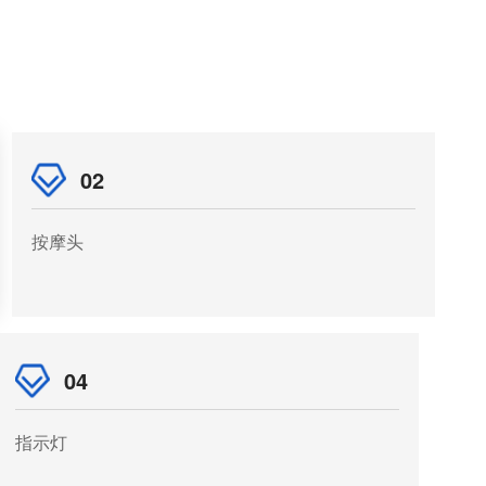
02
按摩头
04
指示灯