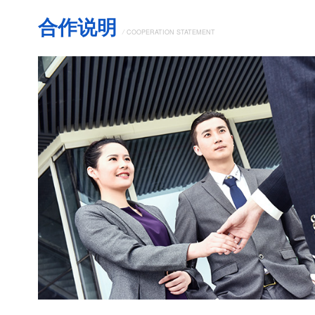
合作说明
/
COOPERATION STATEMENT