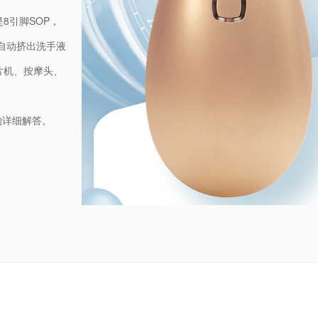
是8引脚SOP，
自动挤出洗手液
片机、按摩头、
的详细解答。