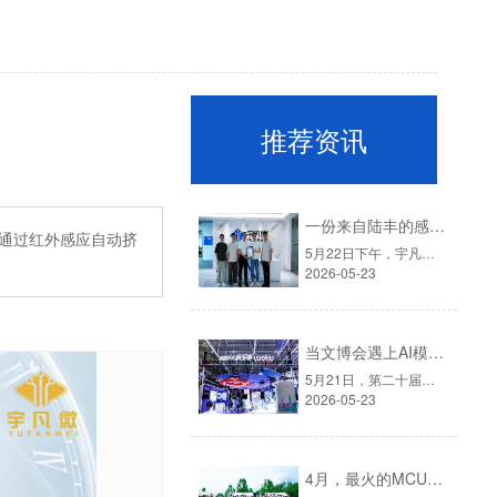
推荐资讯
一份来自陆丰的感谢信，见证宇凡微的社会责任之路
款通过红外感应自动挤
5月22日下午，宇凡微迎来了一批特殊的客人。他们是深圳派驻陆丰帮扶工作队的代表：深圳市驻陆丰市河东镇帮扶工作队队长廖雁平（罗湖笋岗街道办副主任）、队员王敏（深圳市政协办公厅一级主任科员）、队员陶龙城（罗湖医院集团）。▲左一深圳市政协办公厅一级主任科员王敏、右二深圳罗湖笋岗街道办副主任廖雁平、右一......
2026-05-23
当文博会遇上AI模块：宇凡微在罗湖展团交出“文化+科技”新答卷
5月21日，第二十届中国（深圳）国际文化产业博览交易会在深圳国际会展中心拉开帷幕。这场为期五天的文化盛会，汇聚了全国各地的文创力量。而今年一个显著的变化是：科技企业正成为展会上不可忽视的“新角色”。这一点，在罗湖展团体现得尤为充分。▲图源：第二十二届深圳文博会·罗湖展团官方宇凡微受深圳报业集团邀......
2026-05-23
4月，最火的MCU旺季，我们给员工放了一天"山假"