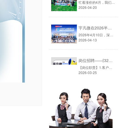
忙着涨价的4月，我们选择去山间4月的深圳，早已入夏。除了炎热的天气外，芯片圈也正在经历一场严重的缺货与涨价浪潮。从去年年底受国际局势影响，原材料持续上涨，单片机价格普遍上涨，供货趋紧。4月，被业内默认为每年单片机最火的销售旺季，谁也不想错过这波行情。而就在这个时候，宇凡微的小伙伴们，选择放下电话......
2026-04-20
宇凡微在2026半导体大会上的思考与行动
2026年4月10日，深圳华侨城洲际大酒店。▲图源：2026半导体产业发展趋势大会由华强电子网主办的「2026半导体产业发展趋势大会」如期而至，主题定为「智创无界·芯向未来」——在AI与半导体深度融合的今天，这八个字既是行业的共识，也是每一家芯片公司的现实命题。▲图源：2026半导体产业发展趋势大会深圳宇凡微电子......
2026-04-13
岗位招聘——⌈32位电子元器件销售员⌉
【岗位职责】1.客户开发与维护：负责开拓消费类电子市场（如小家电、智能家居、美容电子、智能安防灯饰等智能手表、电子玩具等单片机应用方案）的客户资源。通过电话、拜访、展会等方式挖掘潜在方案公司、代工厂及品牌商，建立合作关系。2.需求对接与方案导入：深入了解客户的电子产品研发及BOM（物料清单）需求，针......
2026-03-25