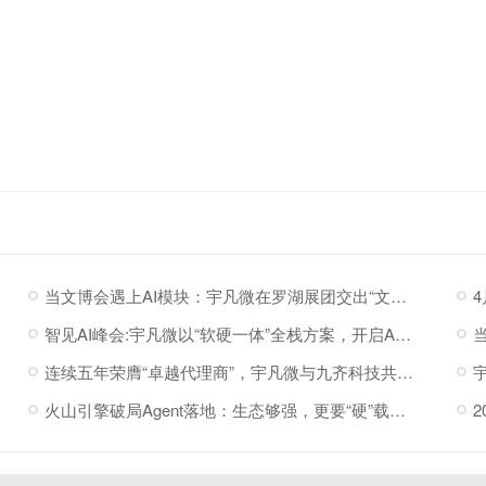
当文博会遇上AI模块：宇凡微在罗湖展团交出“文化+科技”新答卷
智见AI峰会:宇凡微以“软硬一体”全栈方案，开启AI硬件落地加速度
连续五年荣膺“卓越代理商”，宇凡微与九齐科技共赴新程
火山引擎破局Agent落地：生态够强，更要“硬”载体托底