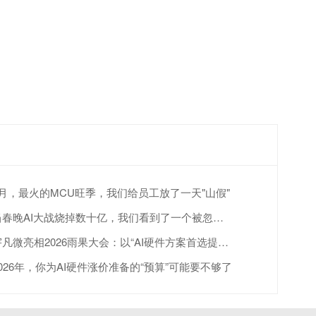
4月，最火的MCU旺季，我们给员工放了一天"山假"
当春晚AI大战烧掉数十亿，我们看到了一个被忽视的真相
宇凡微亮相2026雨果大会：以“AI硬件方案首选提供商”赋能跨境出海
2026年，你为AI硬件涨价准备的“预算”可能要不够了