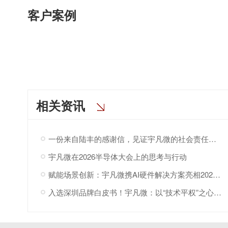
客户案例
相关资讯
一份来自陆丰的感谢信，见证宇凡微的社会责任之路
宇凡微在2026半导体大会上的思考与行动
赋能场景创新：宇凡微携AI硬件解决方案亮相2026“深港同心·罗湖创景”场景创新大会!
入选深圳品牌白皮书！宇凡微：以“技术平权”之心，与深圳共赴AI